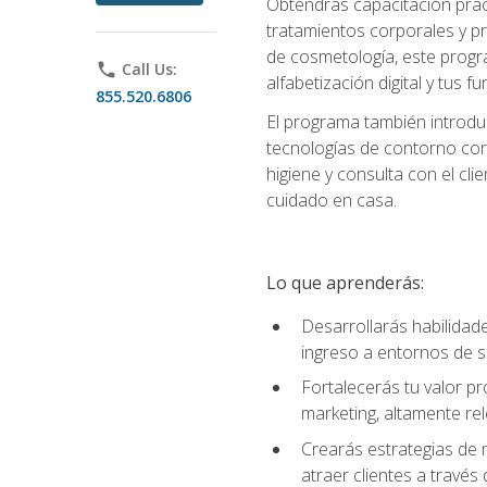
Obtendrás capacitación práctic
tratamientos corporales y pro
de cosmetología, este progra
phone
Call Us:
alfabetización digital y tus 
855.520.6806
El programa también introduc
tecnologías de contorno corp
higiene y consulta con el cl
cuidado en casa.
Lo que aprenderás:
Desarrollarás habilidades
ingreso a entornos de s
Fortalecerás tu valor p
marketing, altamente rele
Crearás estrategias de m
atraer clientes a través 