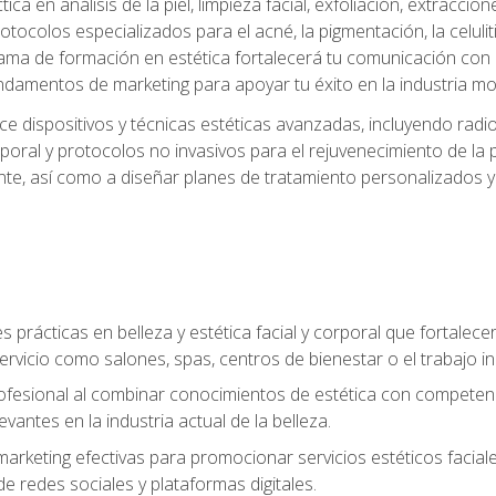
a en análisis de la piel, limpieza facial, exfoliación, extraccion
tocolos especializados para el acné, la pigmentación, la celulit
ma de formación en estética fortalecerá tu comunicación con lo
fundamentos de marketing para apoyar tu éxito en la industria mo
e dispositivos y técnicas estéticas avanzadas, incluyendo radio
oral y protocolos no invasivos para el rejuvenecimiento de la p
iente, así como a diseñar planes de tratamiento personalizados
 prácticas en belleza y estética facial y corporal que fortalecer
ervicio como salones, spas, centros de bienestar o el trabajo i
rofesional al combinar conocimientos de estética con competenci
vantes en la industria actual de la belleza.
arketing efectivas para promocionar servicios estéticos faciale
de redes sociales y plataformas digitales.