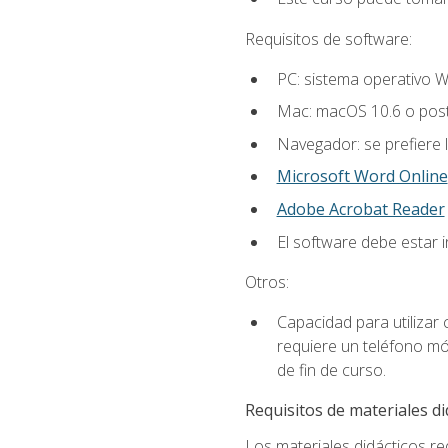
Requisitos de software:
PC: sistema operativo W
Mac: macOS 10.6 o post
Navegador: se prefiere 
Microsoft Word Online
Adobe Acrobat Reader
El software debe estar 
Otros:
Capacidad para utilizar
requiere un teléfono móv
de fin de curso.
Requisitos de materiales di
Los materiales didácticos req