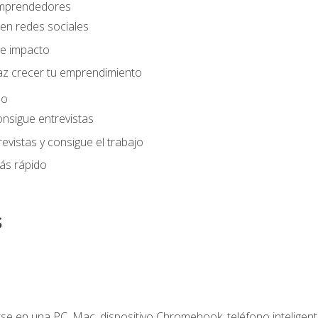
 emprendedores
en redes sociales
e impacto
az crecer tu emprendimiento
eo
onsigue entrevistas
evistas y consigue el trabajo
ás rápido
s
e en una PC, Mac, dispositivo Chromebook, teléfono inteligente