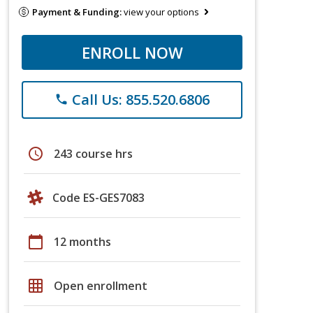
Payment & Funding:
view your options
ENROLL NOW
Call Us: 855.520.6806
phone
schedule
243 course hrs
Code ES-GES7083
calendar_today
12 months
grid_on
Open enrollment