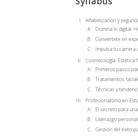
Syllabus
Alfabetización y segurida
Domina lo digital: 
Conviértete en expe
Impulsa tu carrera 
Cosmetología: Estética f
Primeros pasos par
Tratamientos facia
Técnicas y tendenc
Profesionalismo en Est
El secreto para un
Liderazgo personal 
Gestión del éxito p