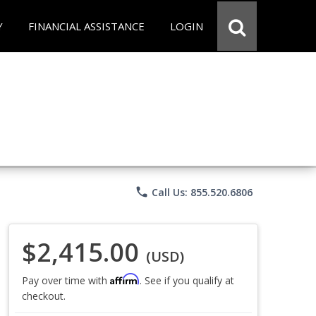
Y
FINANCIAL ASSISTANCE
LOGIN
phone
Call Us: 855.520.6806
$2,415.00
(USD)
Affirm
Pay over time with
. See if you qualify at
checkout.