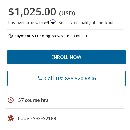
$1,025.00
(USD)
Affirm
Pay over time with
. See if you qualify at checkout.
Payment & Funding:
view your options
ENROLL NOW
Call Us: 855.520.6806
phone
schedule
57 course hrs
Code ES-GES2188