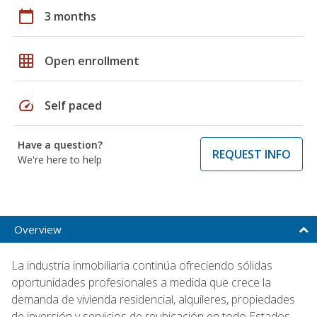
calendar_today
3 months
grid_on
Open enrollment
speed
Self paced
Have a question?
REQUEST INFO
We're here to help
Overview
La industria inmobiliaria continúa ofreciendo sólidas
oportunidades profesionales a medida que crece la
demanda de vivienda residencial, alquileres, propiedades
de inversión y servicios de reubicación en todo Estados