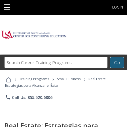
☰
LOGIN
Search
Go
Career
Training
›
›
›
Programs
Training Programs
Small Business
Real Estate:
Estrategias para Alcanzar el Éxito
phone
Call Us: 855.520.6806
Real Estate: Estrategias para