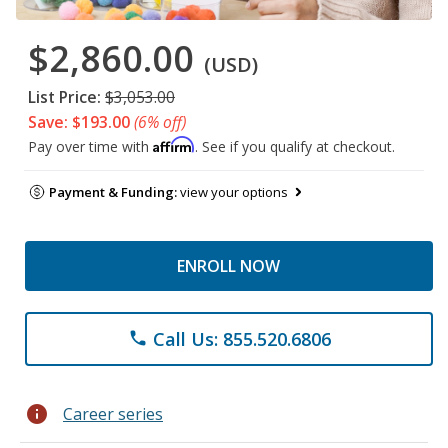
$2,860.00
(USD)
List Price:
$3,053.00
Save: $193.00
(6% off)
Affirm
Pay over time with
. See if you qualify at checkout.
Payment & Funding:
view your options
ENROLL NOW
Call Us: 855.520.6806
phone
info
Career series