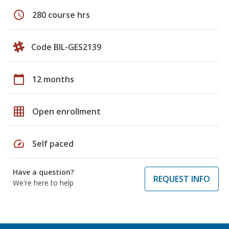
schedule
280 course hrs
Code BIL-GES2139
calendar_today
12 months
grid_on
Open enrollment
speed
Self paced
Have a question?
REQUEST INFO
We're here to help