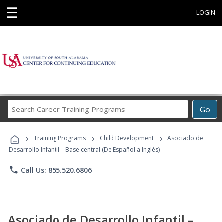
☰
LOGIN
Search
Go
Career
Training
›
›
›
Programs
Training Programs
Child Development
Asociado de
Desarrollo Infantil – Base central (De Español a Inglés)
phone
Call Us: 855.520.6806
Asociado de Desarrollo Infantil –